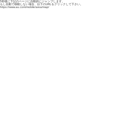
5秒後に下記のページに自動的にジャンプします。
もし自動で移動しない場合、以下のURLをクリックして下さい。
https://www.au.com/mobile/area/map/