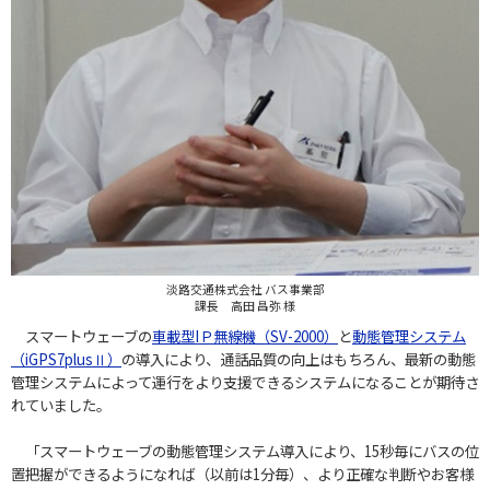
淡路交通株式会社 バス事業部
課長 高田 昌弥 様
スマートウェーブの
車載型IＰ無線機（SV-2000）
と
動態管理システム
（iGPS7plusⅡ）
の導入により、通話品質の向上はもちろん、最新の動態
管理システムによって運行をより支援できるシステムになることが期待さ
れていました。
「スマートウェーブの動態管理システム導入により、15秒毎にバスの位
置把握ができるようになれば（以前は1分毎）、より正確な判断やお客様