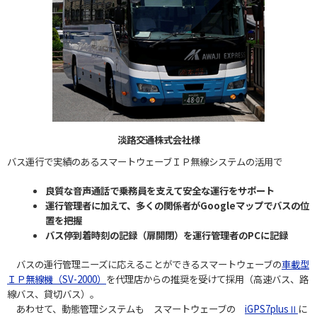
淡路交通株式会社様
バス運行で実績のあるスマートウェーブＩＰ無線システムの活用で
良質な音声通話で乗務員を支えて安全な運行をサポート
運行管理者に加えて、多くの関係者がGoogleマップでバスの位
置を把握
バス停到着時刻の記録（扉開閉）を運行管理者のPCに記録
バスの運行管理ニーズに応えることができるスマートウェーブの
車載型
ＩＰ無線機（SV-2000）
を代理店からの推奨を受けて採用（高速バス、路
線バス、貸切バス）。
あわせて、動態管理システムも スマートウェーブの
iGPS7plusⅡ
に