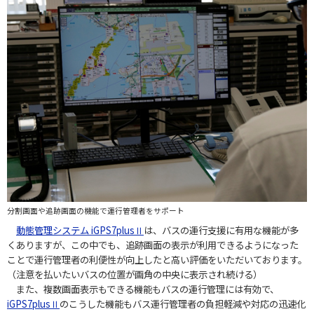
分割画面や追跡画面の機能で運行管理者をサポート
動態管理システム iGPS7plusⅡ
は、バスの運行支援に有用な機能が多
くありますが、この中でも、追跡画面の表示が利用できるようになった
ことで運行管理者の利便性が向上したと高い評価をいただいております。
（注意を払いたいバスの位置が画角の中央に表示され続ける）
また、複数画面表示もできる機能もバスの運行管理には有効で、
iGPS7plusⅡ
のこうした機能もバス運行管理者の負担軽減や対応の迅速化