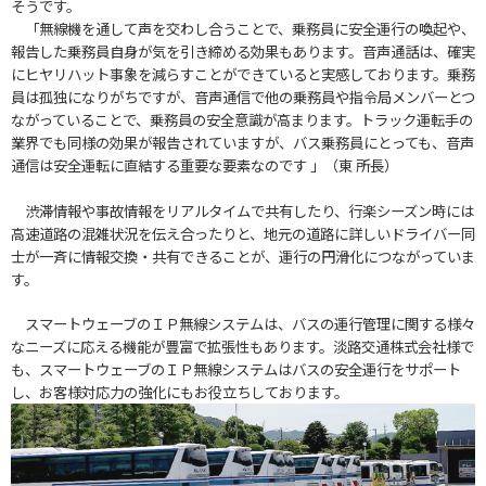
そうです。
「無線機を通して声を交わし合うことで、乗務員に安全運行の喚起や、
報告した乗務員自身が気を引き締める効果もあります。音声通話は、確実
にヒヤリハット事象を減らすことができていると実感しております。乗務
員は孤独になりがちですが、音声通信で他の乗務員や指令局メンバーとつ
ながっていることで、乗務員の安全意識が高まります。トラック運転手の
業界でも同様の効果が報告されていますが、バス乗務員にとっても、音声
通信は安全運転に直結する重要な要素なのです 」（東 所長）
渋滞情報や事故情報をリアルタイムで共有したり、行楽シーズン時には
高速道路の混雑状況を伝え合ったりと、地元の道路に詳しいドライバー同
士が一斉に情報交換・共有できることが、運行の円滑化につながっていま
す。
スマートウェーブのＩＰ無線システムは、バスの運行管理に関する様々
なニーズに応える機能が豊富で拡張性もあります。淡路交通株式会社様で
も、スマートウェーブのＩＰ無線システムはバスの安全運行をサポート
し、お客様対応力の強化にもお役立ちしております。