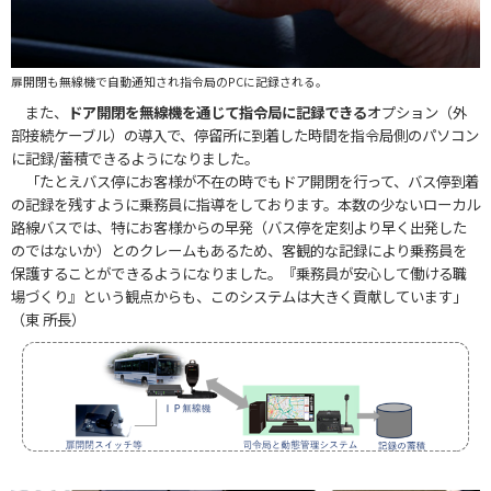
扉開閉も無線機で自動通知され指令局のPCに記録される。
また、
ドア開閉を無線機を通じて指令局に記録できる
オプション（外
部接続ケーブル）の導入で、停留所に到着した時間を指令局側のパソコン
に記録/蓄積できるようになりました。
「たとえバス停にお客様が不在の時でもドア開閉を行って、バス停到着
の記録を残すように乗務員に指導をしております。本数の少ないローカル
路線バスでは、特にお客様からの早発（バス停を定刻より早く出発した
のではないか）とのクレームもあるため、客観的な記録により乗務員を
保護することができるようになりました。『乗務員が安心して働ける職
場づくり』という観点からも、このシステムは大きく貢献しています」
（東 所長）