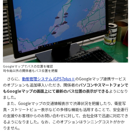
Googleマップでバスの位置を確認
司令局以外の関係者もバス位置を把握
さらに、
動態管理システム iGPS7plusⅡ
のGoogleマップ連携サービス
のオプションも追加導入いただき、関係者の
パソコンやスマートフォンで
もGoogleマップの画面上にて最新のバス位置の表示ができる
ようになり
ました。
また、Googleマップの交通情報表示で渋滞状況を把握したり、衛星写
真・ストリートビュー表示などの多様な機能も活用することで、安全運行
の支援やお客様からのお問い合わせに対して、会社全体で迅速に対応でき
るようになりました。なお、このオプションはランニングコストがかか
りません。