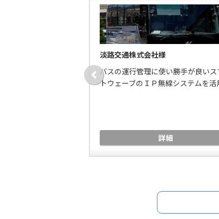
シー（沖縄）様
淡路交通株式会社様
で、お客様満足度の向
バスの運行管理に使い勝手が良いス
トウェーブのＩＰ無線システムを活
詳細
詳細