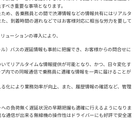
先すべき重要な事項となります。
たため、各乗務員との間で渋滞情報などの情報共有にはリアルタ
また、到着時間の遅れなどではお客様対応に相当な労力を要して
ソリューションの導入により、
ール）バスの遅延情報も事前に把握でき、お客様からの問合せに
。
ついてリアルタイムな情報提供が可能となり、かつ、日々変化す
ープ内での同報通信で乗務員に適確な情報を一斉に届けることが
える化により業務効率が向上、また、履歴情報の確認など、管理
ーへの負荷無く遅延状況の早期把握も適確に行えるようになりま
速な通信が出来る無線機の操作性はドライバーにも好評で安全運