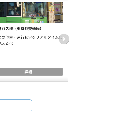
営バス様（東京都交通局）
シティアクセス株式
スの位置・運行状況をリアルタイムに
ＭＣＡ無線を負担な
見える化」
に移行。かつ、新シ
効率化を実現
詳細
詳